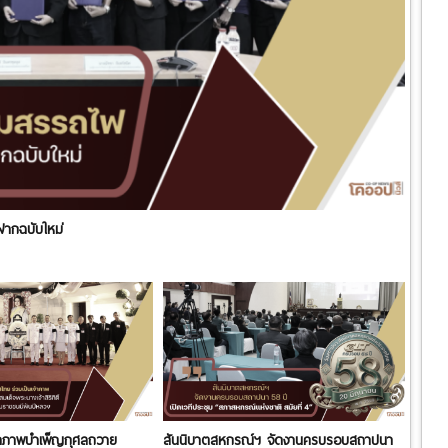
ฝากฉบับใหม่
จ้าภาพบำเพ็ญกุศลถวาย
สันนิบาตสหกรณ์ฯ จัดงานครบรอบสถาปนา