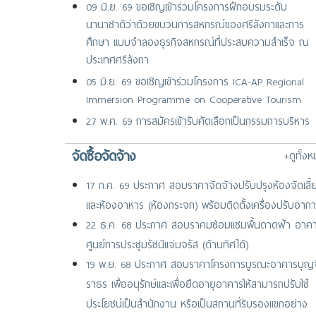
09 มิ.ย. 69 ขอเชิญเข้าร่วมโครงการฝึกอบรมระดับ
นานาชาติว่าด้วยขบวนการสหกรณ์ของศรีลังกาและการ
ศึกษา แบบจำลองธุรกิจสหกรณ์ที่ประสบความสำเร็จ ณ
ประเทศศรีลังกา
05 มิ.ย. 69 ขอเชิญเข้าร่วมโครงการ ICA-AP Regional
Immersion Programme on Cooperative Tourism
27 พ.ค. 69 การสมัครเข้ารับคัดเลือกเป็นกรรมการบริหาร
กองทุนพัฒนาสหกรณ์
จัดซื้อจัดจ้าง
+ดูทั้ง
17 เม.ย. 69 ขอเชิญเข้าร่วมการสัมมนานานาชาติ เรื่อง
“GP+ Immunisation Symposium 2026 : The Power 
17 ก.ค. 69 ประกาศ สอบราคาจัดจ้างปรับปรุงห้องจัดเลี้
Vaccination in Primary Care” จัดโดย GP+ Co-operati
และห้องอาหาร (ห้องกระจก) พร้อมติดตั้งเครื่องปรับอาก
ประเทศสิงค
22 ธ.ค. 68 ประกาศ สอบราคมซ่อมแซมพื้นดาดฟ้า อาค
25 มี.ค. 69 ขอเชิญเสนอชื่อเกษตรกรสตรีเข้าร่วมการประชุ
ศูนย์การประชุมรัชนีแจ่มจรัส (ด้านทิศใต้)
ระดับภูมิภาคเอเชีย-แปซิฟิก
19 พ.ย. 68 ประกาศ สอบราคาโครงการบูรณะอาคารบุญจ
ราธร เพื่ออนุรักษ์และเพื่อยืดอายุอาคารให้สามารถปรับใช้
ประโยชน์เป็นสำนักงาน หรือเป็นสถานที่รับรองแขกอย่าง