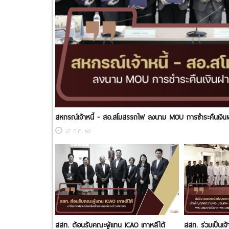
สหกรณ์เจ้าหนี้ - สอ.สโมสรรถไฟ ลงนาม MOU การชำระคืนเงิน
27 ก.ค. 69
สสท. ต้อนรับคณะผู้แทน ICAO เกาหลีใต้
สสท. ร่วมเป็นเ