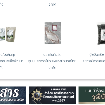
กัด
จำกัด
ล็ด/บด/Drip
ปลาทับทิมสด
ปุ๋ยอินทรีย
ดอยสะเก็ดพัฒนา
ชุมนุมสหกรณ์ประมงแห่งประเทศไทย
สหกรณ์การเกษต
กัด
จำกัด