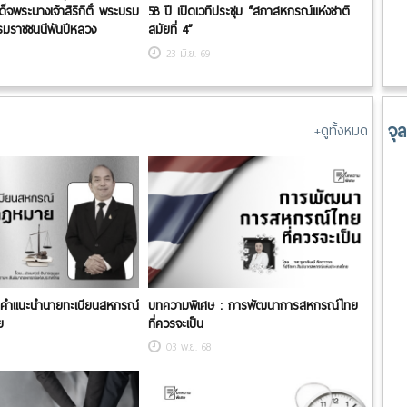
พระนางเจ้าสิริกิติ์ พระบรม
58 ปี เปิดเวทีประชุม “สภาสหกรณ์แห่งชาติ
รมราชชนนีพันปีหลวง
สมัยที่ 4”
23 มิ.ย. 69
จุ
+ดูทั้งหมด
 คำแนะนำนายทะเบียนสหกรณ์
บทความพิเศษ : การพัฒนาการสหกรณ์ไทย
ย
ที่ควรจะเป็น
03 พ.ย. 68