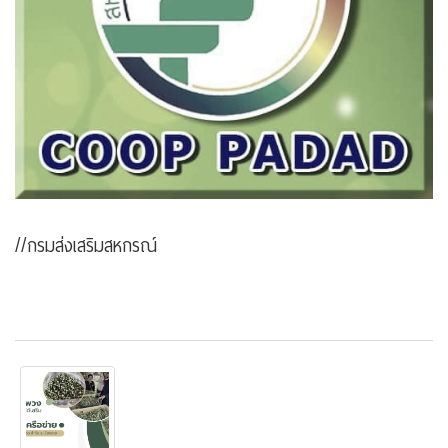
//กรมส่งเสริมสหกรณ์