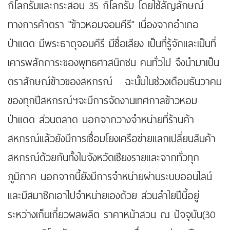
กิโลกรัมและกระสอบ 35 กิโลกรัม โดยใช้สัญลักษณ์
ทางการค้าตรา "ข้าวหอมจอมคีรี" เนื่องจากอำเภอ
ป่าแดด มีพระธาตุจอมคีรี มีชื่อเสียง เป็นที่รู้จักและเป็นที่
เคารพสักการะของพุทธศาสนิกชน คนทั่วไป จึงนำมาเป็น
ตราสักษณ์ข้าวของสหกรณ์ ฉะนั้นในช่วงเดือนธันวาคม
ของทุกปีสหกรณ์ฯจะมีการจัดงานเทศกาลข้าวหอม
ป่าแดด ส่วนตลาด นอกจากวางจำหน่ายที่ร้านค้า
สหกรณ์แล้วยังมีการเชื่อมโยงเครือข่ายแลกเปลี่ยนสินค้า
สหกรณ์ด้วยกันทั้งในจังหวัดเชียงรายและจากทั่วทุก
ภูมิภาค นอกจากนี้ยังมีการจำหน่ายผ่านระบบออนไลน์
และมีสมาชิกเอาไปจำหน่ายเองด้วย ส่วนลำไยปีนี้อยู่
ระหว่างเก็บเกี่ยวผลผลิต ราคาหน้าสวน ณ ปัจจุบัน(30