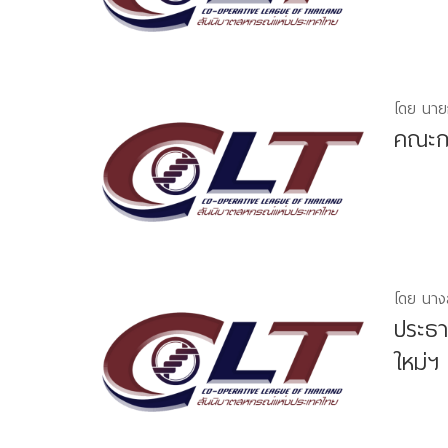
โดย นาย
คณะกร
โดย นางส
ประธา
ใหม่ฯ