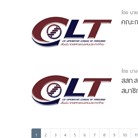
โดย นาย
คณะกร
โดย นางส
สสท.ส
สมาชิ
1
2
3
4
5
6
7
8
9
10
11