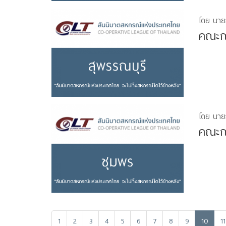
โดย นาย
คณะกร
โดย นาย
คณะกร
1
2
3
4
5
6
7
8
9
10
11