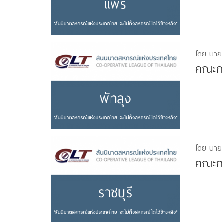
โดย นาย
คณะกร
โดย นาย
คณะกร