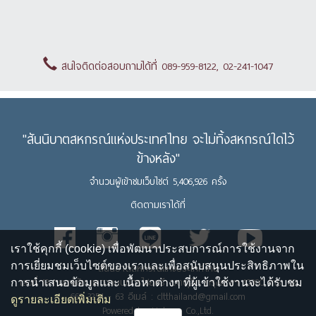
สนใจติดต่อสอบถามได้ที่ 089-959-8122, 02-241-1047
"สันนิบาตสหกรณ์แห่งประเทศไทย จะไม่ทิ้งสหกรณ์ใดไว้
ข้างหลัง"
จำนวนผู้เข้าชมเว็บไซต์ 5,406,926 ครั้ง
ติดตามเราได้ที่
เราใช้คุกกี้ (cookie) เพื่อพัฒนาประสบการณ์การใช้งานจาก
การเยี่ยมชมเว็บไซต์ของเราและเพื่อสนับสนุนประสิทธิภาพใน
สันนิบาตสหกรณ์แห่งประเทศไทย
เลขที่ 13 ถนนพิชัย แขวงถนนนครไชยศรี เขตดุสิต กรุงเทพฯ 10300 โทร. 02
การนำเสนอข้อมูลและ เนื้อหาต่างๆ ที่ผู้เข้าใช้งานจะได้รับชม
669 3254 - 63 อีเมล์ : cltthailand@gmail.com
ดูรายละเอียดเพิ่มเติม
Powered by Upbean Co.,Ltd.