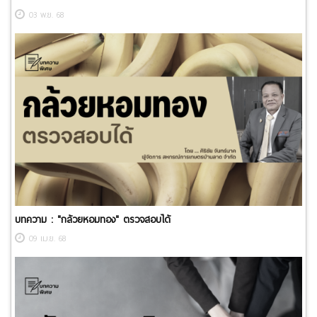
03 พ.ย. 68
บทความ : ​"กล้วยหอมทอง" ตรวจสอบได้
09 เม.ย. 68