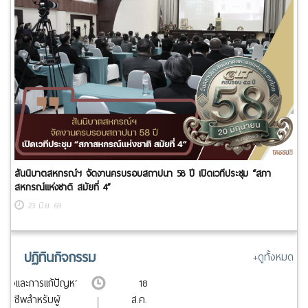
สันนิบาตสหกรณ์ฯ จัดงานครบรอบสถาปนา 58 ปี เปิดเวทีประชุม “สภา
สหกรณ์แห่งชาติ สมัยที่ 4”
23 มิ.ย. 69
ปฏิทินกิจกรรม
+ดูทั้งหมด
ินใจและการแก้ปัญหา
18
ออาชีพสำหรับผู้
ส.ค.