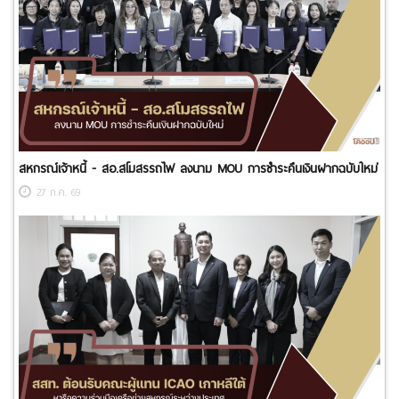
สหกรณ์เจ้าหนี้ - สอ.สโมสรรถไฟ ลงนาม MOU การชำระคืนเงินฝากฉบับใหม่
27 ก.ค. 69