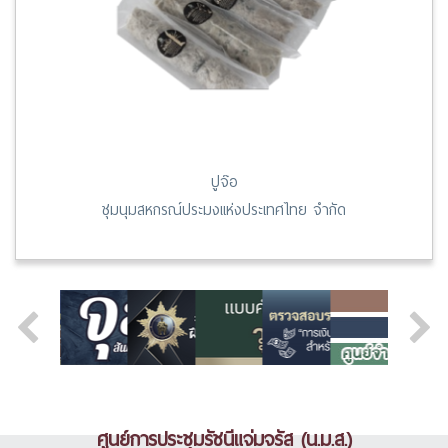
ปูจ๊อ
ชุมนุมสหกรณ์ประมงแห่งประเทศไทย จำกัด
ศูนย์การประชุมรัชนีแจ่มจรัส (น.ม.ส.)