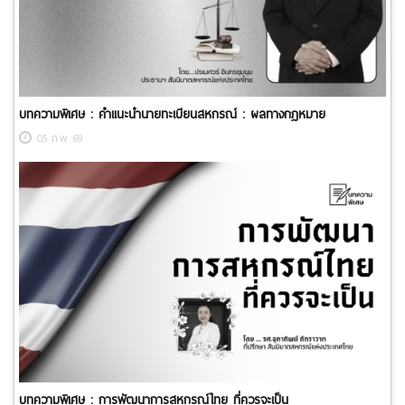
บทความพิเศษ : คำแนะนำนายทะเบียนสหกรณ์ : ผลทางกฎหมาย
05 ก.พ. 69
บทความพิเศษ : การพัฒนาการสหกรณ์ไทย ที่ควรจะเป็น