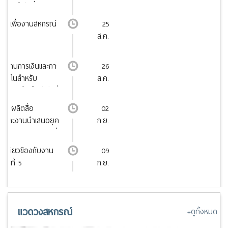
หกรณ์ รุ่นที่ 1
มายเพื่องานสหกรณ์
25
ส.ค.
ัติงานการเงินและการ
26
ภายในสำหรับ
ส.ค.
สหกรณ์ยุคใหม่ รุ่นที่
การผลิตสื่อ
02
เดียและงานนำเสนอยุค
ก.ย.
ย AI ครบวงจร รุ่นที่
ี่เกี่ยวข้องกับงาน
09
ุ่นที่ 5
ก.ย.
แวดวงสหกรณ์
+ดูทั้งหมด