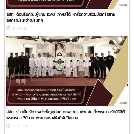
สสท. ต้อนรับคณะผู้แทน ICAO เกาหลีใต้ หารือความร่วมมือเครือข่าย
สหกรณ์ระหว่างประเทศ
27 ก.ค. 69
สสท. ร่วมเป็นเจ้าภาพบำเพ็ญกุศลถวายพระบรมศพ สมเด็จพระนางเจ้าสิริกิติ์
พระบรมราชินีนาถ พระบรมราชชนนีพันปีหลวง
23 มิ.ย. 69