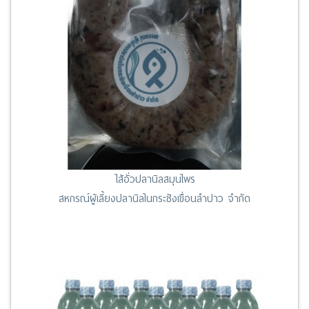
ไส้อั่วปลานิลสมุนไพร
สหกรณ์ผู้เลี้ยงปลานิลในกระชังเขื่อนลำปาว จำกัด