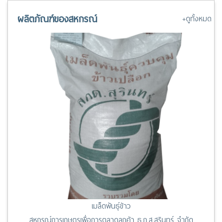
13 มี.ค. 67 ระเบียบสันนิบาตสหกรณ์ฯ ว่าด้วยสันนิบาตจังหวัด พ.ศ.
2562
ผลิตภัณฑ์ของสหกรณ์
+ดูทั้งหมด
เมล็ดพันธุ์ข้าว
สหกรณ์การเกษตรเพื่อการตลาดลูกค้า ธ.ก.ส.สุรินทร์ จำกัด