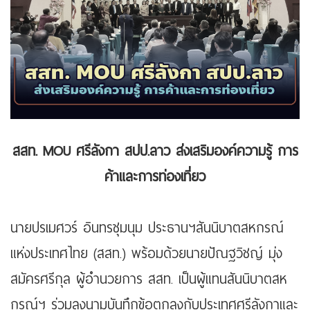
สสท.
MOU ศรีลังกา สปป.ลาว ส่งเสริมองค์ความรู้ การ
ค้าและการท่องเที่ยว
นายปรเมศวร์ อินทรชุมนุม ประธานฯสันนิบาตสหกรณ์
แห่งประเทศไทย (สสท.) พร้อมด้วยนายปัณฐวิชญ์ มุ่ง
สมัครศรีกุล ผู้อำนวยการ สสท. เป็นผู้แทนสันนิบาตสห
กรณ์ฯ ร่วมลงนามบันทึกข้อตกลงกับประเทศศรีลังกาและ