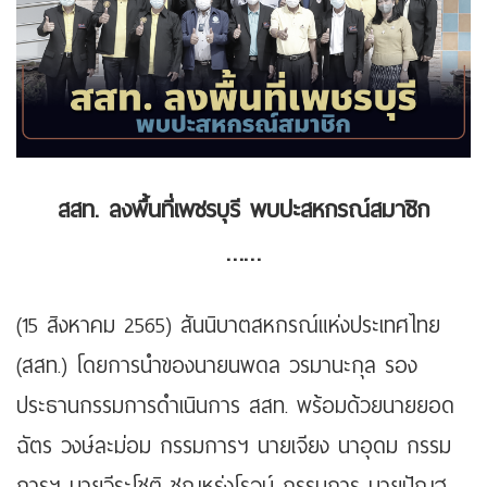
สสท. ลงพื้นที่เพชรบุรี พบปะสหกรณ์สมาชิก
……
(15 สิงหาคม 2565) สันนิบาตสหกรณ์แห่งประเทศไทย
(สสท.) โดยการนำของนายนพดล วรมานะกุล รอง
ประธานกรรมการดำเนินการ สสท. พร้อมด้วยนายยอด
ฉัตร วงษ์ละม่อม กรรมการฯ นายเจียง นาอุดม กรรม
การฯ นายวีระโชติ ชุณหรุ่งโรจน์ กรรมการ นายปัณฐ