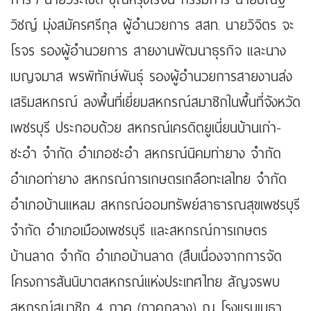
วิชญ์ มุ่งสมัครศรีกุล ผู้อำนวยการ สสท. นายวิจิตร จะ
โรจร รองผู้อำนวยการ สายงานพัฒนาธุรกิจ และนาง
เบญจมาส พรพิทักษ์พันธุ์ รองผู้อำนวยการสายงานส่ง
เสริมสหกรณ์ ลงพื้นที่เยี่ยมสหกรณ์สมาชิกในพื้นที่จังหวัด
เพชรบุรี ประกอบด้วย สหกรณ์เครดิตยูเนี่ยนบ้านเก่า-
ชะอำ จำกัด อำเภอชะอำ สหกรณ์นิคมท่ายาง จำกัด
อำเภอท่ายาง สหกรณ์การเกษตรเกลือทะเลไทย จำกัด
อำเภอบ้านแหลม สหกรณ์ออมทรัพย์สาธารณสุขเพชรบุรี
จำกัด อำเภอเมืองเพชรบุรี และสหกรณ์การเกษตร
บ้านลาด จำกัด อำเภอบ้านลาด (สืบเนื่องจากการจัด
โครงการสันนิบาตสหกรณ์แห่งประเทศไทย สัญจรพบ
สหกรณ์สมาชิก 4 ภาค (ภาคกลาง) ณ โรงแรมเมธา