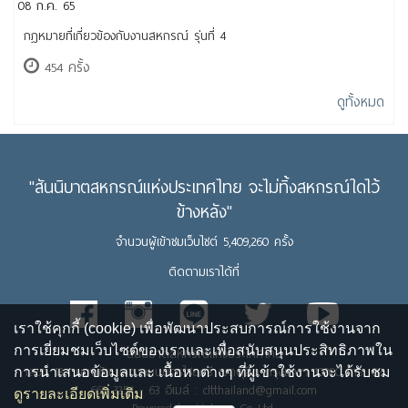
08 ก.ค. 65
กฎหมายที่เกี่ยวข้องกับงานสหกรณ์ รุ่นที่ 4
454 ครั้ง
ดูทั้งหมด
"สันนิบาตสหกรณ์แห่งประเทศไทย จะไม่ทิ้งสหกรณ์ใดไว้
ข้างหลัง"
จำนวนผู้เข้าชมเว็บไซต์ 5,409,260 ครั้ง
ติดตามเราได้ที่
เราใช้คุกกี้ (cookie) เพื่อพัฒนาประสบการณ์การใช้งานจาก
การเยี่ยมชมเว็บไซต์ของเราและเพื่อสนับสนุนประสิทธิภาพใน
สันนิบาตสหกรณ์แห่งประเทศไทย
เลขที่ 13 ถนนพิชัย แขวงถนนนครไชยศรี เขตดุสิต กรุงเทพฯ 10300 โทร. 02
การนำเสนอข้อมูลและ เนื้อหาต่างๆ ที่ผู้เข้าใช้งานจะได้รับชม
669 3254 - 63 อีเมล์ : cltthailand@gmail.com
ดูรายละเอียดเพิ่มเติม