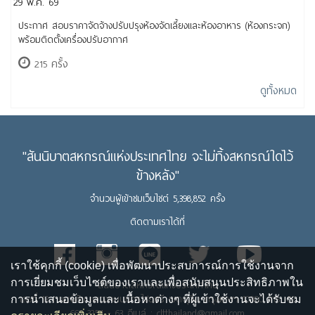
29 พ.ค. 69
ประกาศ สอบราคาจัดจ้างปรับปรุงห้องจัดเลี้ยงและห้องอาหาร (ห้องกระจก)
พร้อมติดตั้งเครื่องปรับอากาศ
215 ครั้ง
ดูทั้งหมด
"สันนิบาตสหกรณ์แห่งประเทศไทย จะไม่ทิ้งสหกรณ์ใดไว้
ข้างหลัง"
จำนวนผู้เข้าชมเว็บไซต์ 5,398,852 ครั้ง
ติดตามเราได้ที่
เราใช้คุกกี้ (cookie) เพื่อพัฒนาประสบการณ์การใช้งานจาก
การเยี่ยมชมเว็บไซต์ของเราและเพื่อสนับสนุนประสิทธิภาพใน
สันนิบาตสหกรณ์แห่งประเทศไทย
เลขที่ 13 ถนนพิชัย แขวงถนนนครไชยศรี เขตดุสิต กรุงเทพฯ 10300 โทร. 02
การนำเสนอข้อมูลและ เนื้อหาต่างๆ ที่ผู้เข้าใช้งานจะได้รับชม
669 3254 - 63 อีเมล์ : cltthailand@gmail.com