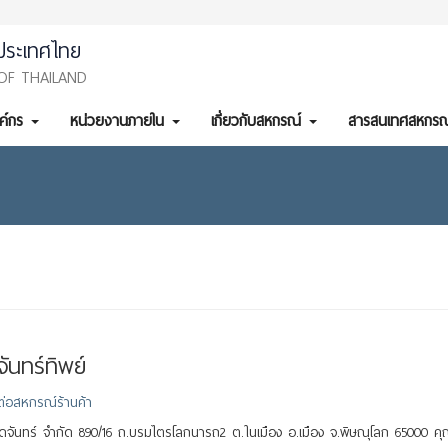
ประเทศไทย
OF THAILAND
งค์กร
หน่วยงานภายใน
เกี่ยวกับสหกรณ์
สารสนเทศสหกรณ
มจันทร์ทิพย์
ต่อสหกรณ์ร้านค้า
ดจันทร์ จำกัด 890/16 ถ.บรมไตรโลกนารถ2 ต.ในเมือง อ.เมือง จ.พิษณุโลก 65000 คุ