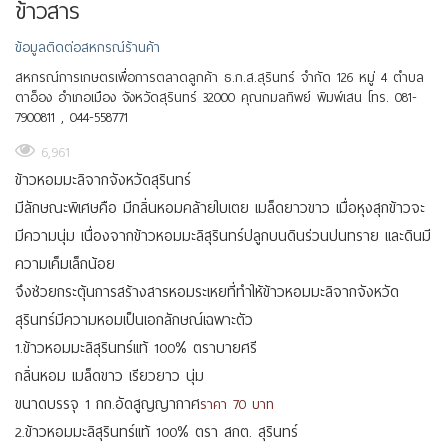
ข้าวสาร
ข้อมูลติดต่อสหกรณ์ร้านค้า
สหกรณ์การเกษตรเพื่อการตลาดลูกค้า ธ.ก.ส.สุรินทร์ จำกัด 126 หมู่ 4 ตำบล
ตาอ็อง อำเภอเมือง จังหวัดสุรินทร์ 32000 คุณกมลทิพย์ พิมพ์เสน โทร. 081-
7900811 , 044-558771
6,961
ข้าวหอมมะลิจากจังหวัดสุรินทร์
มีลักษณะพิเศษคือ มีกลิ่นหอมคล้ายใบเตย เมล็ดยาวขาว เมื่อหุงสุกข้าวจะ
มีความนุ่ม เนื่องจากข้าวหอมมะลิสุรินทร์ปลูกบนดินร่วนปนทราย และดินมี
ความเค็มเล็กน้อย
จึงช่วยกระตุ้นการสร้างสารหอมระเหยที่ทำให้ข้าวหอมมะลิจากจังหวัด
สุรินทร์มีความหอมเป็นเอกลักษณ์เฉพาะตัว
1.ข้าวหอมมะลิสุรินทร์แท้ 100% ตราบายศรี
กลิ่นหอม เมล็ดขาว เรียวยาว นุ่ม
ขนาดบรรจุ 1 กก.อัดสูญญากาศ
ราคา 70 บาท
2.ข้าวหอมมะลิสุรินทร์แท้ 100% ตรา สกต. สุรินทร์