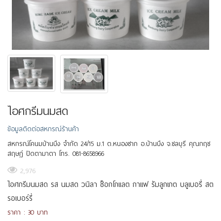
ไอศกรีมนมสด
ข้อมูลติดต่อสหกรณ์ร้านค้า
สหกรณ์โคนมบ้านบึง จำกัด 24/15 ม.1 ต.หนองซาก อ.บ้านบึง จ.ชลบุรี คุณกฤช
สฤษฏ์ ปิดตามาตา โทร. 081-8658966
2,976
ไอศกรีมนมสด รส นมสด วนิลา ช็อกโกแลต กาแฟ รัมลูกเกต บลูเบอรี่ สต
รอเบอร์รี่
ราคา : 30 บาท