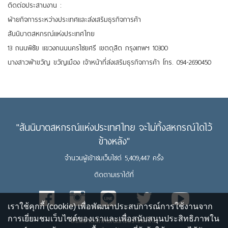
ติดต่อประสานงาน :
ฝ่ายกิจการระหว่างประเทศและส่งเสริมธุรกิจการค้า
สันนิบาตสหกรณ์แห่งประเทศไทย
13 ถนนพิชัย แขวงถนนนครไชยศรี เขตดุสิต กรุงเทพฯ 10300
นางสาวฟ้าขวัญ ขวัญเมือง เจ้าหน้าที่ส่งเสริมธุรกิจการค้า โทร. 094-2690450
"สันนิบาตสหกรณ์แห่งประเทศไทย จะไม่ทิ้งสหกรณ์ใดไว้
ข้างหลัง"
จำนวนผู้เข้าชมเว็บไซต์ 5,409,447 ครั้ง
ติดตามเราได้ที่
เราใช้คุกกี้ (cookie) เพื่อพัฒนาประสบการณ์การใช้งานจาก
การเยี่ยมชมเว็บไซต์ของเราและเพื่อสนับสนุนประสิทธิภาพใน
สันนิบาตสหกรณ์แห่งประเทศไทย