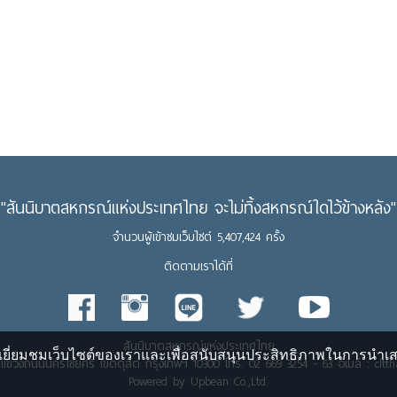
"สันนิบาตสหกรณ์แห่งประเทศไทย จะไม่ทิ้งสหกรณ์ใดไว้ข้างหลัง"
จำนวนผู้เข้าชมเว็บไซต์ 5,407,424 ครั้ง
ติดตามเราได้ที่
สันนิบาตสหกรณ์แห่งประเทศไทย
ยี่ยมชมเว็บไซต์ของเราและเพื่อสนับสนุนประสิทธิภาพในการนำเสนอข
ย แขวงถนนนครไชยศรี เขตดุสิต กรุงเทพฯ 10300 โทร. 02 669 3254 - 63 อีเมล์ : clt
Powered by Upbean Co.,Ltd.