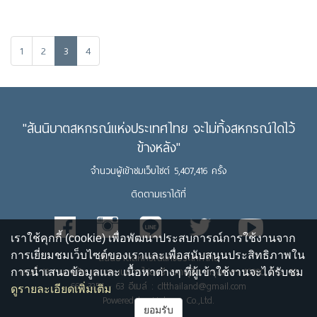
1
2
3
4
"สันนิบาตสหกรณ์แห่งประเทศไทย จะไม่ทิ้งสหกรณ์ใดไว้
ข้างหลัง"
จำนวนผู้เข้าชมเว็บไซต์ 5,407,416 ครั้ง
ติดตามเราได้ที่
เราใช้คุกกี้ (cookie) เพื่อพัฒนาประสบการณ์การใช้งานจาก
การเยี่ยมชมเว็บไซต์ของเราและเพื่อสนับสนุนประสิทธิภาพใน
สันนิบาตสหกรณ์แห่งประเทศไทย
เลขที่ 13 ถนนพิชัย แขวงถนนนครไชยศรี เขตดุสิต กรุงเทพฯ 10300 โทร. 02
การนำเสนอข้อมูลและ เนื้อหาต่างๆ ที่ผู้เข้าใช้งานจะได้รับชม
669 3254 - 63 อีเมล์ : cltthailand@gmail.com
ดูรายละเอียดเพิ่มเติม
Powered by Upbean Co.,Ltd.
ยอมรับ