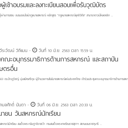
อผู้เข้าอบรมและลงทะเบียนสอบเพื่อรับวุฒิบัตร
อผู้ผ่านการสอบ อบรมออนไลน์กฎหมายสหกรณ์ หลักสูตร "กฎหมายสหกรณ์ยุคดิจิทัล" สามารถดาวน์โหลดคลิก ...
ีระวัฒน์ วิถีแมน -
วันที่ 10 มิ.ย. 2563 เวลา 15:59 น.
มคณะอนุกรรมาธิการด้านการสหกรณ์ และสถาบัน
ษตรอื่น
563 ดร.ปัณฐวิชญ์ มุ่งสมัครศรีกุล ผู้อำนวยการสันนิบาตสหกรณ์แห่งประเทศไทย เข้าร่วมประชุมคณะอนุกรรมาธิการด้านการสหก
กมลศักดิ์ นันตา -
วันที่ 06 มิ.ย. 2563 เวลา 20:33 น.
ุนายน วันสหกรณ์นักเรียน
นสหกรณ์นักเรียน สมเด็จพระกนิษฐาธิราชเจ้า กรมสมเด็จพระเทพรัตนราชสุดาฯ สยามบรมราชกุมารี ...