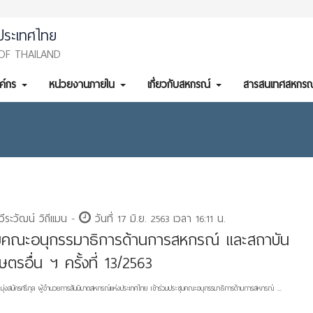
ประเทศไทย
OF THAILAND
งค์กร
หน่วยงานภายใน
เกี่ยวกับสหกรณ์
สารสนเทศสหกรณ
ีระวัฒน์ วิถีแมน -
วันที่ 17 มิ.ย. 2563 เวลา 16:11 น.
มคณะอนุกรรมาธิการด้านการสหกรณ์ และสถาบัน
ตรอื่น ฯ ครั้งที่ 13/2563
มุ่งสมัครศรีกุล ผู้อำนวยการสันนิบาตสหกรณ์แห่งประเทศไทย เข้าร่วมประชุมคณะอนุกรรมาธิการด้านการสหกรณ์ ...