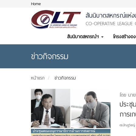
Home
สันนิบาตสหกรณ์แห่ง
CO-OPERATIVE LEAGUE 
สันนิบาตสหกรณ์ฯ
โครงสร้างอ
ข่าวกิจกรรม
หน้าแรก
ข่าวกิจกรรม
โดย นายว
ประชุ
การเกษ
ดร.ปัณฐวิชญ์ 