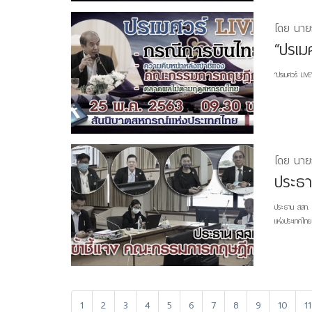
โดย นาย
“ปรเม
“ปรเมศวร์ LIV
โดย นาย
​ประธ
ประธาน สสท. 
แห่งประเทศไทย​ 
1
2
3
4
5
6
7
8
9
10
11