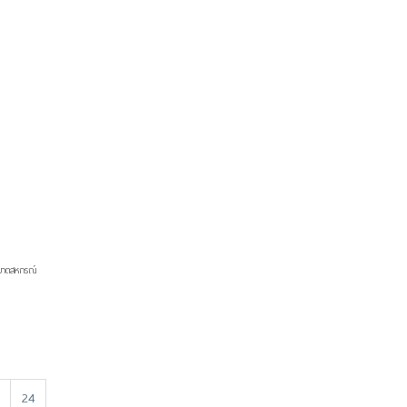
ิบาตสหกรณ์
24