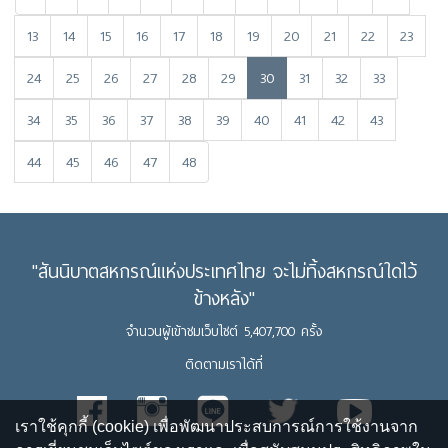
13
14
15
16
17
18
19
20
21
22
23
24
25
26
27
28
29
30
31
32
33
34
35
36
37
38
39
40
41
42
43
44
45
46
47
48
"สันนิบาตสหกรณ์แห่งประเทศไทย จะไม่ทิ้งสหกรณ์ใดไว้
ข้างหลัง"
จำนวนผู้เข้าชมเว็บไซต์ 5,407,700 ครั้ง
ติดตามเราได้ที่
เราใช้คุกกี้ (cookie) เพื่อพัฒนาประสบการณ์การใช้งานจาก