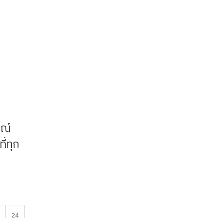
รณ์
ี่ทุก
24