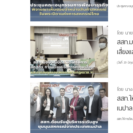
ประชุมคณะอนุก
โดย นายว
สสท.ม
เสี่ย
(วันที่ 29 มิ
โดย นาง
สสท.ใ
เนปาล
สสท.ให้การต้อ