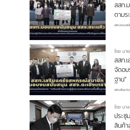
สสท.ม
ตามระ
สสท.มอบงบสนับ
โดย นาย
สสท.เ
จัดอบ
ฐาน”
สสท.เสริมแกร่
โดย นางส
ประชุ
สินค้