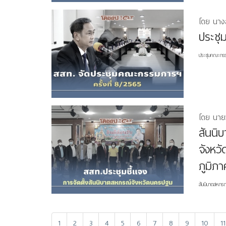
โดย นางส
​ประช
ประชุมคณะกรรม
โดย นายว
สันนิ
จังหวั
ภูมิภ
สันนิบาตสหกรณ์
1
2
3
4
5
6
7
8
9
10
11