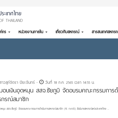
ประเทศไทย
OF THAILAND
งค์กร
หน่วยงานภายใน
เกี่ยวกับสหกรณ์
สารสนเทศสหกรณ
าวสุภ์จิตรา ปิยะจันทร์ -
วันที่ 18 ก.ค. 2565 เวลา 14:55 น.
มอบเงินอุดหนุน สสจ.ชัยภูมิ จัดอบรมคณะกรรมการด
หกรณ์สมาชิก
ุดหนุน สสจ.ชัยภูมิ จัดอบรมคณะกรรมการดำเนินการสหกรณ์สมาชิก (16 ก.ค.65) สันนิบาตสหกรณ์แห่งประเทศไทย ...