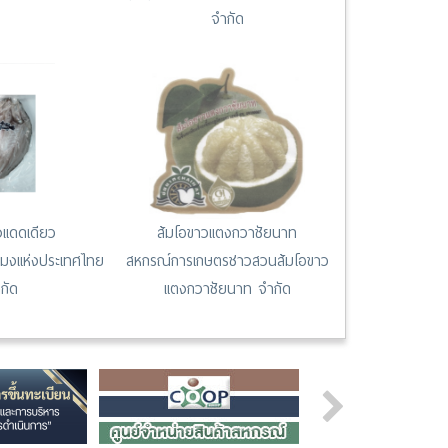
จำกัด
แดดเดียว
ส้มโอขาวแตงกวาชัยนาท
ะมงแห่งประเทศไทย
สหกรณ์การเกษตรชาวสวนส้มโอขาว
กัด
แตงกวาชัยนาท จำกัด