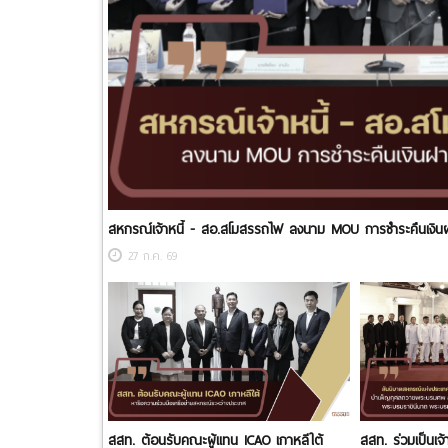
สหกรณ์เจ้าหนี้ - สอ.สโมสรรถไฟ ลงนาม MOU การชำระคืนเงิน
27 ก.ค. 69
สสท. ต้อนรับคณะผู้แทน ICAO เกาหลีใต้
สสท. ร่วมเป็นเ