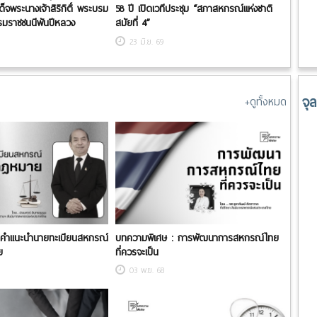
พระนางเจ้าสิริกิติ์ พระบรม
58 ปี เปิดเวทีประชุม “สภาสหกรณ์แห่งชาติ
รมราชชนนีพันปีหลวง
สมัยที่ 4”
23 มิ.ย. 69
จุ
+ดูทั้งหมด
 คำแนะนำนายทะเบียนสหกรณ์
บทความพิเศษ : การพัฒนาการสหกรณ์ไทย
ย
ที่ควรจะเป็น
03 พ.ย. 68