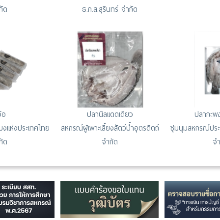
กัด
ธ.ก.ส.สุรินทร์ จำกัด
จ๊อ
ปลานิลแดดเดียว
ปลากะพง
มงแห่งประเทศไทย
สหกรณ์ผู้เพาะเลี้ยงสัตว์น้ำอุตรดิตถ์
ชุมนุมสหกรณ์ปร
กัด
จำกัด
จำ