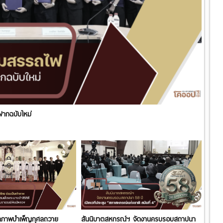
ฝากฉบับใหม่
จ้าภาพบำเพ็ญกุศลถวาย
สันนิบาตสหกรณ์ฯ จัดงานครบรอบสถาปนา