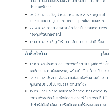
ศึกษา แบบจำลองธุรกิจสหกรณ์ที่ประสบความสำเร็จ ณ
ประเทศศรีลังกา
05 มิ.ย. 69 ขอเชิญเข้าร่วมโครงการ ICA-AP Regional
Immersion Programme on Cooperative Tourism
27 พ.ค. 69 การสมัครเข้ารับคัดเลือกเป็นกรรมการบริหาร
กองทุนพัฒนาสหกรณ์
17 เม.ย. 69 ขอเชิญเข้าร่วมการสัมมนานานาชาติ เรื่อง
“GP+ Immunisation Symposium 2026 : The Power 
จัดซื้อจัดจ้าง
+ดูทั้ง
Vaccination in Primary Care” จัดโดย GP+ Co-operati
ประเทศสิงค
17 ก.ค. 69 ประกาศ สอบราคาจัดจ้างปรับปรุงห้องจัดเลี้
25 มี.ค. 69 ขอเชิญเสนอชื่อเกษตรกรสตรีเข้าร่วมการประชุ
และห้องอาหาร (ห้องกระจก) พร้อมติดตั้งเครื่องปรับอาก
ระดับภูมิภาคเอเชีย-แปซิฟิก
22 ธ.ค. 68 ประกาศ สอบราคมซ่อมแซมพื้นดาดฟ้า อาค
02 ก.พ. 69 วันสหกรณ์แห่งชาติ ประจำปี 2569
ศูนย์การประชุมรัชนีแจ่มจรัส (ด้านทิศใต้)
19 พ.ย. 68 ประกาศ สอบราคาโครงการบูรณะอาคารบุญจ
ราธร เพื่ออนุรักษ์และเพื่อยืดอายุอาคารให้สามารถปรับใช้
ประโยชน์เป็นสำนักงาน หรือเป็นสถานที่รับรองแขกอย่าง