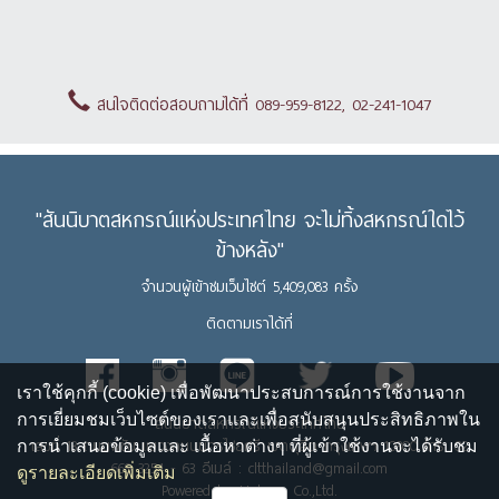
สนใจติดต่อสอบถามได้ที่ 089-959-8122, 02-241-1047
"สันนิบาตสหกรณ์แห่งประเทศไทย จะไม่ทิ้งสหกรณ์ใดไว้
ข้างหลัง"
จำนวนผู้เข้าชมเว็บไซต์ 5,409,083 ครั้ง
ติดตามเราได้ที่
เราใช้คุกกี้ (cookie) เพื่อพัฒนาประสบการณ์การใช้งานจาก
การเยี่ยมชมเว็บไซต์ของเราและเพื่อสนับสนุนประสิทธิภาพใน
สันนิบาตสหกรณ์แห่งประเทศไทย
เลขที่ 13 ถนนพิชัย แขวงถนนนครไชยศรี เขตดุสิต กรุงเทพฯ 10300 โทร. 02
การนำเสนอข้อมูลและ เนื้อหาต่างๆ ที่ผู้เข้าใช้งานจะได้รับชม
669 3254 - 63 อีเมล์ : cltthailand@gmail.com
ดูรายละเอียดเพิ่มเติม
Powered by Upbean Co.,Ltd.