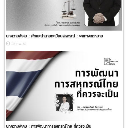
บทความพิเศษ : คำแนะนำนายทะเบียนสหกรณ์ : ผลทางกฎหมาย
05 ก.พ. 69
บทความพิเศษ : การพัฒนาการสหกรณ์ไทย ที่ควรจะเป็น