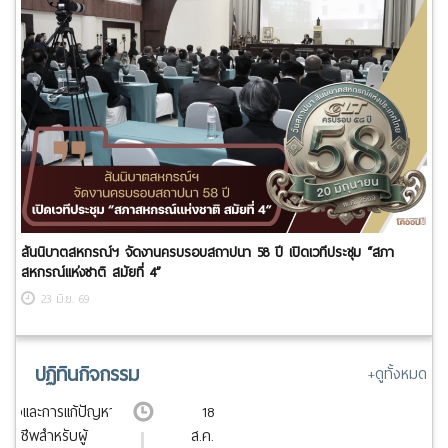
สันนิบาตสหกรณ์ฯ จัดงานครบรอบสถาปนา 58 ปี เปิดเวทีประชุม “สภา
สหกรณ์แห่งชาติ สมัยที่ 4”
23 มิ.ย. 69
ปฏิทินกิจกรรม
+ดูทั้งหมด
ินใจและการแก้ปัญหา
18
ออาชีพสำหรับผู้
ส.ค.