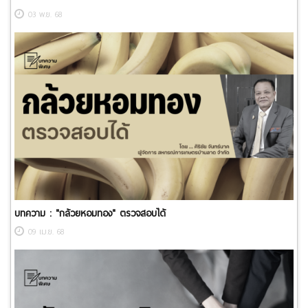
03 พ.ย. 68
บทความ : ​"กล้วยหอมทอง" ตรวจสอบได้
09 เม.ย. 68