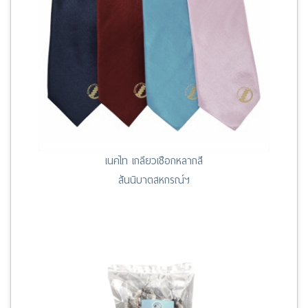
เนคไท เกลียวเชือกหลากสี
สันนิบาตสหกรณ์ฯ