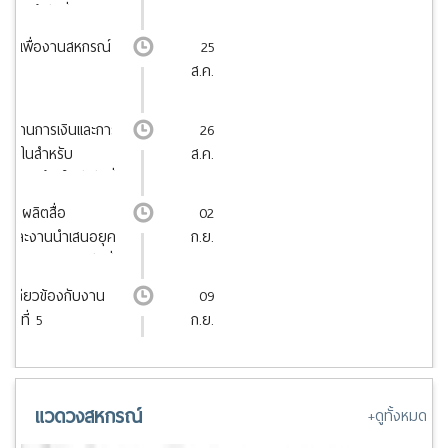
หกรณ์ รุ่นที่ 1
มายเพื่องานสหกรณ์
25
ส.ค.
ัติงานการเงินและการ
26
ภายในสำหรับ
ส.ค.
สหกรณ์ยุคใหม่ รุ่นที่
การผลิตสื่อ
02
เดียและงานนำเสนอยุค
ก.ย.
ย AI ครบวงจร รุ่นที่
ี่เกี่ยวข้องกับงาน
09
ุ่นที่ 5
ก.ย.
แวดวงสหกรณ์
+ดูทั้งหมด