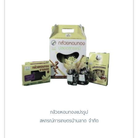
กล้วยหอมทองแปรรูป
สหกรณ์การเกษตรบ้านลาด จำกัด