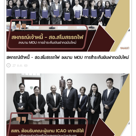
สหกรณ์เจ้าหนี้ - สอ.สโมสรรถไฟ ลงนาม MOU การชำระคืนเงินฝากฉบับใหม่
27 ก.ค. 69