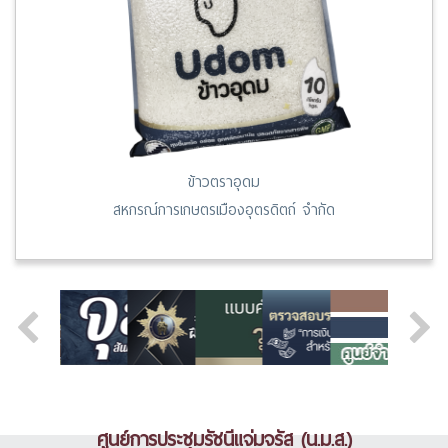
ข้าวตราอุดม
สหกรณ์การเกษตรเมืองอุตรดิตถ์ จำกัด
ศูนย์การประชุมรัชนีแจ่มจรัส (น.ม.ส.)