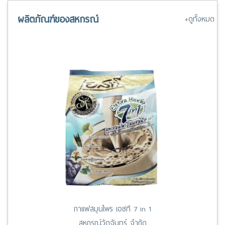
13 มี.ค. 67 ระเบียบสันนิบาตสหกรณ์ฯ ว่าด้วยสันนิบาตจังหวัด พ.ศ.
2562
ผลิตภัณฑ์ของสหกรณ์
+ดูทั้งหมด
กาแฟสมุนไพร เอชที 7 in 1
สหกรณ์วัดจันทร์ จำกัด