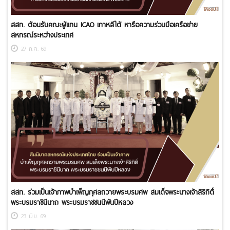
สสท. ต้อนรับคณะผู้แทน ICAO เกาหลีใต้ หารือความร่วมมือเครือข่าย
สหกรณ์ระหว่างประเทศ
27 ก.ค. 69
สสท. ร่วมเป็นเจ้าภาพบำเพ็ญกุศลถวายพระบรมศพ สมเด็จพระนางเจ้าสิริกิติ์
พระบรมราชินีนาถ พระบรมราชชนนีพันปีหลวง
23 มิ.ย. 69