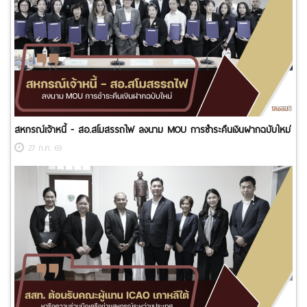
สหกรณ์เจ้าหนี้ - สอ.สโมสรรถไฟ ลงนาม MOU การชำระคืนเงินฝากฉบับใหม่
27 ก.ค. 69