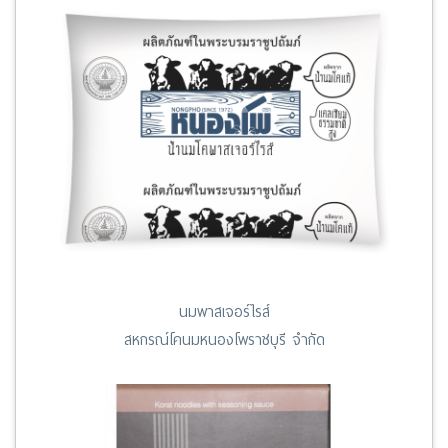
นมพาสเจอร์ไรส์
สหกรณ์โคนมหนองโพราชบุรี จำกัด