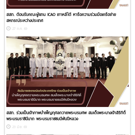
สสท. ต้อนรับคณะผู้แทน ICAO เกาหลีใต้ หารือความร่วมมือเครือข่าย
สหกรณ์ระหว่างประเทศ
27 ก.ค. 69
สสท. ร่วมเป็นเจ้าภาพบำเพ็ญกุศลถวายพระบรมศพ สมเด็จพระนางเจ้าสิริกิติ์
พระบรมราชินีนาถ พระบรมราชชนนีพันปีหลวง
23 มิ.ย. 69