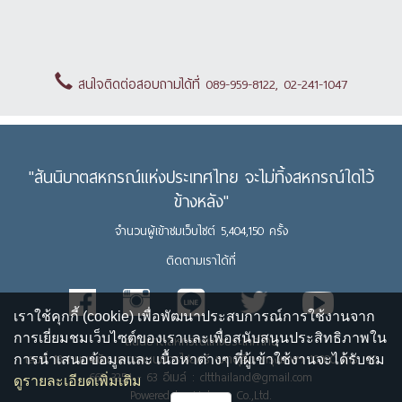
สนใจติดต่อสอบถามได้ที่ 089-959-8122, 02-241-1047
"สันนิบาตสหกรณ์แห่งประเทศไทย จะไม่ทิ้งสหกรณ์ใดไว้
ข้างหลัง"
จำนวนผู้เข้าชมเว็บไซต์ 5,404,150 ครั้ง
ติดตามเราได้ที่
เราใช้คุกกี้ (cookie) เพื่อพัฒนาประสบการณ์การใช้งานจาก
การเยี่ยมชมเว็บไซต์ของเราและเพื่อสนับสนุนประสิทธิภาพใน
สันนิบาตสหกรณ์แห่งประเทศไทย
เลขที่ 13 ถนนพิชัย แขวงถนนนครไชยศรี เขตดุสิต กรุงเทพฯ 10300 โทร. 02
การนำเสนอข้อมูลและ เนื้อหาต่างๆ ที่ผู้เข้าใช้งานจะได้รับชม
669 3254 - 63 อีเมล์ : cltthailand@gmail.com
ดูรายละเอียดเพิ่มเติม
Powered by Upbean Co.,Ltd.