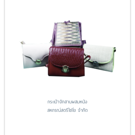
กระเป๋าจักสานผสมหนัง
สหกรณ์สตรีไชโย จำกัด