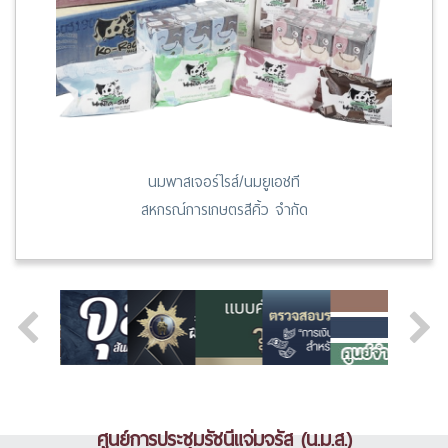
นมพาสเจอร์ไรส์/นมยูเอชที
สหกรณ์การเกษตรสีคิ้ว จำกัด
ศูนย์การประชุมรัชนีแจ่มจรัส (น.ม.ส.)