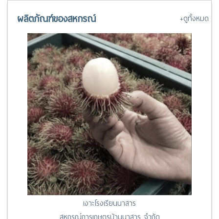
13 มี.ค. 67 ระเบียบสันนิบาตสหกรณ์ฯ ว่าด้วยสันนิบาตจังหวัด พ.ศ.
2562
ผลิตภัณฑ์ของสหกรณ์
+ดูทั้งหมด
เงาะโรงเรียนนาสาร
สหกรณ์การเกษตรบ้านนาสาร จำกัด