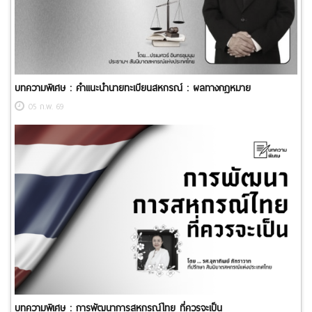
บทความพิเศษ : คำแนะนำนายทะเบียนสหกรณ์ : ผลทางกฎหมาย
05 ก.พ. 69
บทความพิเศษ : การพัฒนาการสหกรณ์ไทย ที่ควรจะเป็น