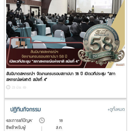
สันนิบาตสหกรณ์ฯ จัดงานครบรอบสถาปนา 58 ปี เปิดเวทีประชุม “สภา
สหกรณ์แห่งชาติ สมัยที่ 4”
23 มิ.ย. 69
ปฏิทินกิจกรรม
+ดูทั้งหมด
ินใจและการแก้ปัญหา
18
ออาชีพสำหรับผู้
ส.ค.