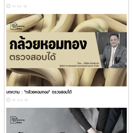
03 พ.ย. 68
บทความ : ​"กล้วยหอมทอง" ตรวจสอบได้
09 เม.ย. 68