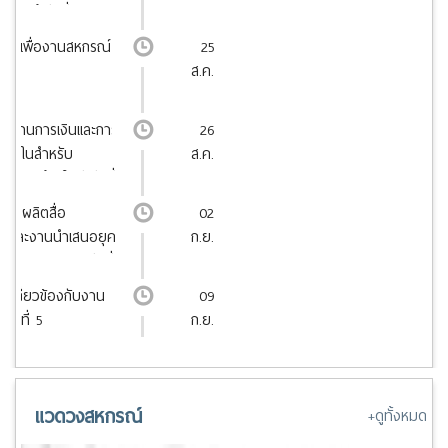
หกรณ์ รุ่นที่ 1
มายเพื่องานสหกรณ์
25
ส.ค.
ัติงานการเงินและการ
26
ภายในสำหรับ
ส.ค.
สหกรณ์ยุคใหม่ รุ่นที่
การผลิตสื่อ
02
เดียและงานนำเสนอยุค
ก.ย.
ย AI ครบวงจร รุ่นที่
ี่เกี่ยวข้องกับงาน
09
ุ่นที่ 5
ก.ย.
แวดวงสหกรณ์
+ดูทั้งหมด