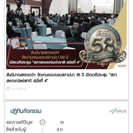
สันนิบาตสหกรณ์ฯ จัดงานครบรอบสถาปนา 58 ปี เปิดเวทีประชุม “สภา
สหกรณ์แห่งชาติ สมัยที่ 4”
23 มิ.ย. 69
ปฏิทินกิจกรรม
+ดูทั้งหมด
ินใจและการแก้ปัญหา
18
ออาชีพสำหรับผู้
ส.ค.