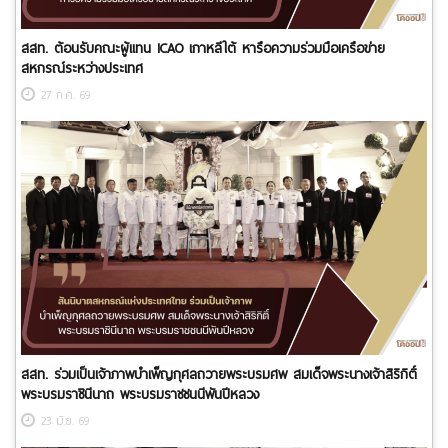
สสท. ต้อนรับคณะผู้แทน ICAO เกาหลีใต้ หารือความร่วมมือเครือข่าย
สหกรณ์ระหว่างประเทศ
27 ก.ค. 69
สสท. ร่วมเป็นเจ้าภาพบำเพ็ญกุศลถวายพระบรมศพ สมเด็จพระนางเจ้าสิริกิติ์
พระบรมราชินีนาถ พระบรมราชชนนีพันปีหลวง
23 มิ.ย. 69