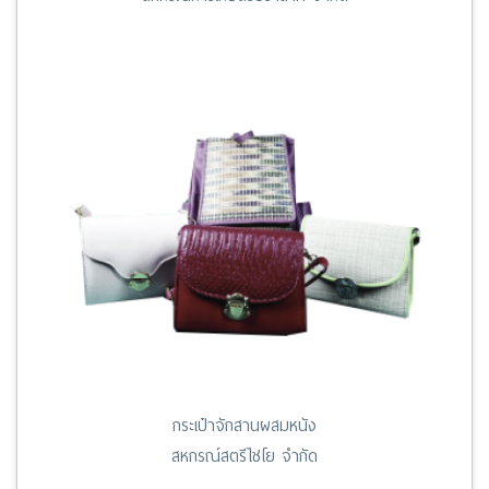
กระเป๋าจักสานผสมหนัง
สหกรณ์สตรีไชโย จำกัด