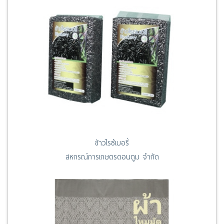
ข้าวไรซ์เบอรี่
สหกรณ์การเกษตรดอนตูม จำกัด