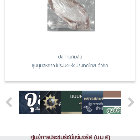
ปลาทับทิมสด
ชุมนุมสหกรณ์ประมงแห่งประเทศไทย จำกัด
ศูนย์การประชุมรัชนีแจ่มจรัส (น.ม.ส.)