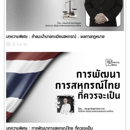
บทความพิเศษ : คำแนะนำนายทะเบียนสหกรณ์ : ผลทางกฎหมาย
05 ก.พ. 69
บทความพิเศษ : การพัฒนาการสหกรณ์ไทย ที่ควรจะเป็น