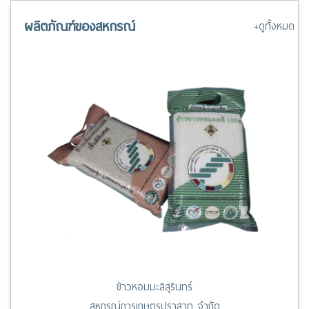
13 มี.ค. 67 ระเบียบสันนิบาตสหกรณ์ฯ ว่าด้วยสันนิบาตจังหวัด พ.ศ.
2562
ผลิตภัณฑ์ของสหกรณ์
+ดูทั้งหมด
ข้าวหอมมะลิสุรินทร์
สหกรณ์การเกษตรปราสาท จำกัด