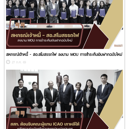
สหกรณ์เจ้าหนี้ - สอ.สโมสรรถไฟ ลงนาม MOU การชำระคืนเงินฝากฉบับใหม่
27 ก.ค. 69