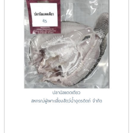
ปลานิลแดดเดียว
สหกรณ์ผู้เพาะเลี้ยงสัตว์น้ำอุตรดิตถ์ จำกัด