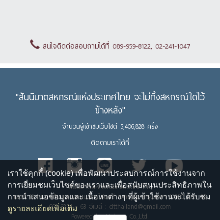
สนใจติดต่อสอบถามได้ที่ 089-959-8122, 02-241-1047
"สันนิบาตสหกรณ์แห่งประเทศไทย จะไม่ทิ้งสหกรณ์ใดไว้
ข้างหลัง"
จำนวนผู้เข้าชมเว็บไซต์ 5,406,828 ครั้ง
ติดตามเราได้ที่
เราใช้คุกกี้ (cookie) เพื่อพัฒนาประสบการณ์การใช้งานจาก
การเยี่ยมชมเว็บไซต์ของเราและเพื่อสนับสนุนประสิทธิภาพใน
สันนิบาตสหกรณ์แห่งประเทศไทย
เลขที่ 13 ถนนพิชัย แขวงถนนนครไชยศรี เขตดุสิต กรุงเทพฯ 10300 โทร. 02
การนำเสนอข้อมูลและ เนื้อหาต่างๆ ที่ผู้เข้าใช้งานจะได้รับชม
669 3254 - 63 อีเมล์ : cltthailand@gmail.com
ดูรายละเอียดเพิ่มเติม
Powered by Upbean Co.,Ltd.