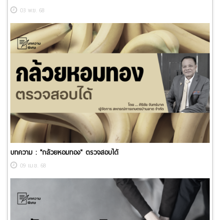
03 พ.ย. 68
บทความ : ​"กล้วยหอมทอง" ตรวจสอบได้
09 เม.ย. 68