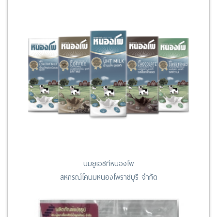
นมยูเอชทีหนองโพ
สหกรณ์โคนมหนองโพราชบุรี จำกัด